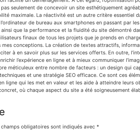
ion facilite un déménagement. À cet égard, l’optimisation 
t pas seulement de concevoir un site esthétiquement agréabl
lité maximale. La réactivité est un autre critère essentiel 
e l’ordinateur de bureau aux smartphones en passant par les t
st ainsi que la performance et la fluidité du site démontré d
tilisateurs finaux de tous les projets que je prends en charge
es conceptions. La création de textes attractifs, informat
 inciter à en savoir plus sur les services offerts. En outre,
nrichir l’expérience en ligne et à mieux communiquer l’image
libre méticuleux entre nombre de facteurs : un design qui c
techniques et une stratégie SEO efficace. Ce sont ces él
n ligne qui les met en valeur et les aide à atteindre leurs 
cret, où chaque aspect du site a été soigneusement élabor
e
 champs obligatoires sont indiqués avec
*